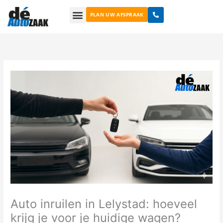
Ga
PLAN UW AFSPRAAK
naar
de
inhoud
Auto inruilen in Lelystad: hoeveel
krijg je voor je huidige wagen?