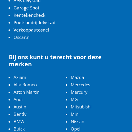
APK Lelystad
Garage Spot
Kentekencheck
Poetsbedrijflelystad
Verkoopautosnel
Oscar.nl
Bij ons kunt u terecht voor deze
merken
Axiam
Mazda
Alfa Romeo
Mercedes
Aston Martin
Mercury
Audi
MG
Austin
Mitsubishi
Bently
Mini
BMW
Nissan
Buick
Opel