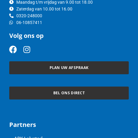
Maandag t/m vrijdag van 9.00 tot 18.00
Zaterdag van 10.00 tot 16.00
0320-248000
06-10857411
Volg ons op
F
I
a
n
c
s
PLAN UW AFSPRAAK
e
t
b
a
o
g
BEL ONS DIRECT
o
r
k
a
m
Partners