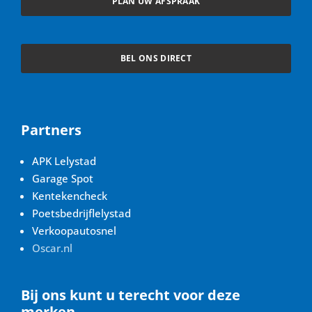
PLAN UW AFSPRAAK
e
t
b
a
o
g
BEL ONS DIRECT
o
r
k
a
m
Partners
APK Lelystad
Garage Spot
Kentekencheck
Poetsbedrijflelystad
Verkoopautosnel
Oscar.nl
Bij ons kunt u terecht voor deze
merken