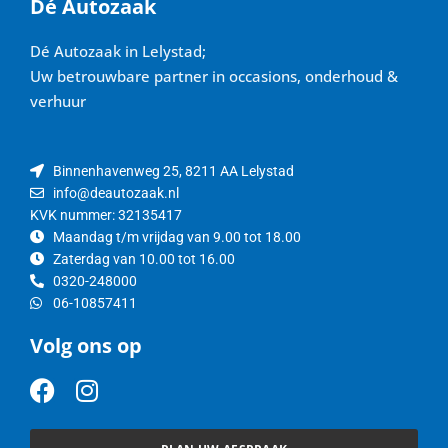
Dé Autozaak
Dé Autozaak in Lelystad;
Uw betrouwbare partner in occasions, onderhoud &
verhuur
Binnenhavenweg 25, 8211 AA Lelystad
info@deautozaak.nl
KVK nummer: 32135417
Maandag t/m vrijdag van 9.00 tot 18.00
Zaterdag van 10.00 tot 16.00
0320-248000
06-10857411
Volg ons op
F
I
a
n
c
s