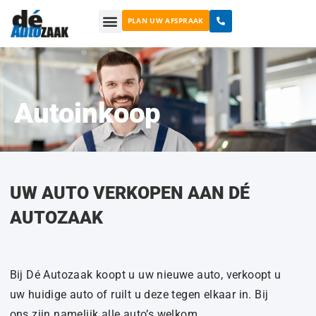
Ga
PLAN UW AFSPRAAK
naar
de
inhoud
Autoinkoop
UW AUTO VERKOPEN AAN DÉ
AUTOZAAK
Bij Dé Autozaak koopt u uw nieuwe auto, verkoopt u
uw huidige auto of ruilt u deze tegen elkaar in. Bij
ons zijn namelijk alle auto’s welkom.