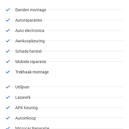
Banden montage
Autoreparaties
Auto electronica
Aankoopkeuring
Schade herstel
Mobiele reparatie
Trekhaak montage
Uitlijnen
Laswerk
APK Keuring
Autoinkoop
Microcar Reparatie